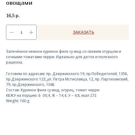
овощами
16,5
р.
ЗАКАЗАТЬ
Запечённое нежное куриное филе су-вид со свежим огурцом и
сочными томатами черри. Идеально для деток и полезного
рациона.
Готовим по адресам: пр. Дзержинского 19, пр.Победителей, 135Б,
пр.Дзержинского 123,,ул. Петра Мстиславца, 12, пр. Партизанский,
79, пр.Дзержинского, 104Б
Состав: Куриное филе су-вид, огурец, томат черри
КБЖУ на порцию: Б -30,4, Ж – 14,4, У – 4,8, ккал 272
Weight: 160 g