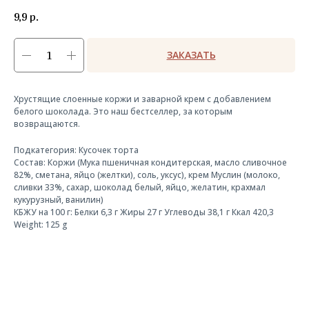
9,9
р.
ЗАКАЗАТЬ
Хрустящие слоенные коржи и заварной крем с добавлением
белого шоколада. Это наш бестселлер, за которым
возвращаются.
Подкатегория: Кусочек торта
Состав: Коржи (Мука пшеничная кондитерская, масло сливочное
82%, сметана, яйцо (желтки), соль, уксус), крем Муслин (молоко,
сливки 33%, сахар, шоколад белый, яйцо, желатин, крахмал
кукурузный, ванилин)
КБЖУ на 100 г: Белки 6,3 г Жиры 27 г Углеводы 38,1 г Ккал 420,3
Weight: 125 g