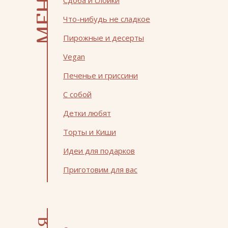
МЕНЮ
Сдоба и слойки
Что-нибудь не сладкое
Пирожные и десерты
Vegan
Печенье и гриссини
С собой
Детки любят
Торты и Киши
Идеи для подарков
Приготовим для вас