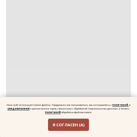
Наш сайт использует Cookie-файлы. Продолжая им пользоваться, вы соглашаетесь с
политикой
и
уведомлением
о разъяснении прав, связанных с обработкой персональных данных, а также с
политикой
обработки файлов cookie.
Я СОГЛАСЕН (А)