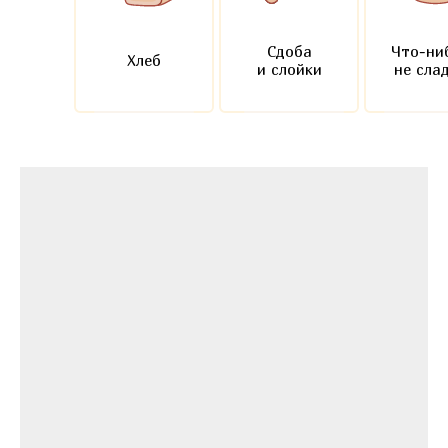
Сдоба
Что-ни
Хлеб
и слойки
не сла